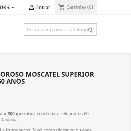
shopping_cart


Carrinho
(0)
UR €
Entrar

COROSO MOSCATEL SUPERIOR
60 ANOS
a a 800 garrafas
, criada para celebrar os 60
 Cadaval.
el e frutos secos. Ideal como digestivo ou com