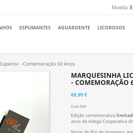
Moeda:
E
NHOS
ESPUMANTES
AGUARDENTE
LICOROSOS
Superior - Comemoração 60 Anos
MARQUESINHA LI
- COMEMORAÇÃO 
69,99 €
Com IVA
Edição comemorativa
limitad
anos da Adega Cooperativa do
Notas de flor de laranjeira, m