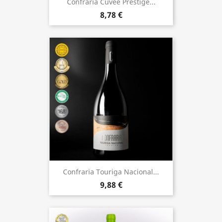
Confraria Cuvée Prestige...
8,78 €
Confraria Touriga Nacional...
9,88 €