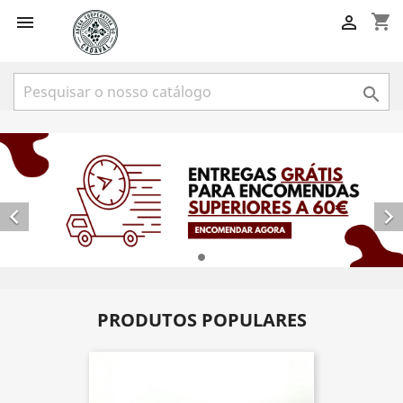
shopping_cart





PRODUTOS POPULARES