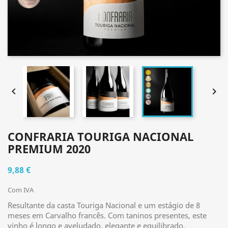


CONFRARIA TOURIGA NACIONAL
PREMIUM 2020
9,88 €
Com IVA
Resultante da casta Touriga Nacional e um estágio de 8
meses em Carvalho francês. Com taninos presentes, este
vinho é longo e aveludado, elegante e equilibrado.